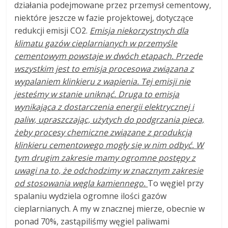
działania podejmowane przez przemysł cementowy,
niektóre jeszcze w fazie projektowej, dotyczące
redukcji emisji CO2.
Emisja niekorzystnych dla
klimatu gazów cieplarnianych w przemyśle
cementowym powstaje w dwóch etapach. Przede
wszystkim jest to emisja procesowa związana z
wypalaniem klinkieru z wapienia. Tej emisji nie
jesteśmy w stanie uniknąć. Druga to emisja
wynikająca z dostarczenia energii elektrycznej i
paliw, upraszczając, użytych do podgrzania pieca,
żeby procesy chemiczne związane z produkcją
klinkieru cementowego mogły się w nim odbyć. W
tym drugim zakresie mamy ogromne postępy z
uwagi na to, że odchodzimy w znacznym zakresie
od stosowania węgla kamiennego.
To węgiel przy
spalaniu wydziela ogromne ilości gazów
cieplarnianych. A my w znacznej mierze, obecnie w
ponad 70%, zastąpiliśmy węgiel paliwami