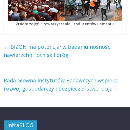
Źródło zdjęć : Stowarzyszenie Producentów Cementu
←
BIZON ma potencjał w badaniu nośności
nawierzchni lotnisk i dróg
Rada Głowna Instytutów Badawczych wspiera
rozwój gospodarczy i bezpieczeństwo kraju
→
infraBLOG