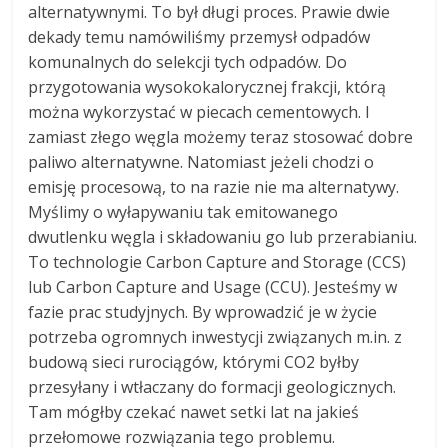
alternatywnymi. To był długi proces. Prawie dwie
dekady temu namówiliśmy przemysł odpadów
komunalnych do selekcji tych odpadów. Do
przygotowania wysokokalorycznej frakcji, którą
można wykorzystać w piecach cementowych. I
zamiast złego węgla możemy teraz stosować dobre
paliwo alternatywne. Natomiast jeżeli chodzi o
emisję procesową, to na razie nie ma alternatywy.
Myślimy o wyłapywaniu tak emitowanego
dwutlenku węgla i składowaniu go lub przerabianiu.
To technologie Carbon Capture and Storage (CCS)
lub Carbon Capture and Usage (CCU). Jesteśmy w
fazie prac studyjnych. By wprowadzić je w życie
potrzeba ogromnych inwestycji związanych m.in. z
budową sieci rurociągów, którymi CO2 byłby
przesyłany i wtłaczany do formacji geologicznych.
Tam mógłby czekać nawet setki lat na jakieś
przełomowe rozwiązania tego problemu.