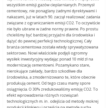
wszystkim emisji gazów cieplarnianych. Przemysł
cementowy, nie ponaglany żadnymi dyrektywami i
nakazami, już w latach 90. zaczął realizować zadania
związane z ograniczaniem emisji CO2. To oczywiście
nie było ubrane w żadne normy prawne. Po prostu
chcieliśmy być bardziej przyjaźni dla środowiska i
dążyć do pewnej perfekcji technologicznej. Cały
branża cementowa została wtedy sprywatyzowana
sektorowo. Nowi właściciele podjęli ogromny
wysiłek inwestycyjny wydając ponad 10 mld zł na
modernizację cementowni. Pozamykano stare,
nierokujące zakłady, bardzo szkodliwe dla
środowiska, a zmodernizowano te, które obecnie
produkują cement. Od tego czasu mamy spore
osiągnięcia. O 30% zredukowaliśmy emisję CO2. To
efekt wprowadzenia różnych rozwiązań
technologicznych m. in . odejścia od metody mokrej
produkcji klinkieru i przejścia na metodę suchą,