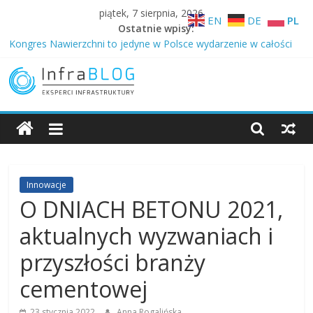
Skip
piątek, 7 sierpnia, 2026
EN
DE
PL
to
Ostatnie wpisy:
content
Kongres Nawierzchni to jedyne w Polsce wydarzenie w całości
poświęcone nawierzchniom różnego typu …
Technologia z autostrad trafia na drogi gminne – niższy ślad
węglowy w Ożarowie
InfraBLOG
Betonowe drogi to inwestycja nie na jedną kadencję
Dlaczego Samorządowcy budują drogi z betonu …
O zaletach betonowych dróg samorządowych i DOBRYCH
Blog
GOSPODARZACH 2026
Infrastruktury
Innowacje
O DNIACH BETONU 2021,
aktualnych wyzwaniach i
przyszłości branży
cementowej
23 stycznia 2022
Anna Rogalińska