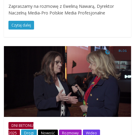
Zapraszamy na rozmowę z Eweliną Nawarą, Dyrektor
Naczelną Media-Pro Polskie Media Profesjonalne
Czytaj dalej
DNI BETONU
2025
Drogi
Nowość
Rozmowy
Wideo