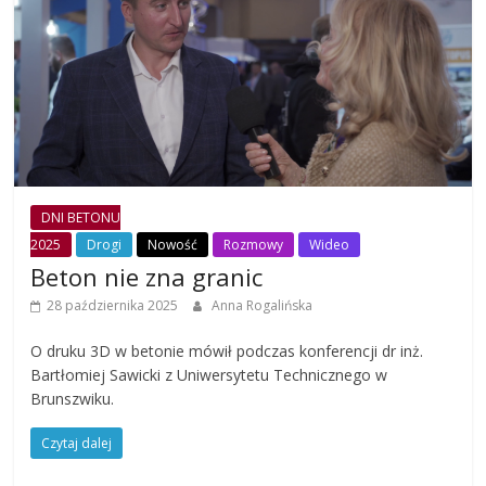
DNI BETONU
2025
Drogi
Nowość
Rozmowy
Wideo
Beton nie zna granic
28 października 2025
Anna Rogalińska
O druku 3D w betonie mówił podczas konferencji dr inż.
Bartłomiej Sawicki z Uniwersytetu Technicznego w
Brunszwiku.
Czytaj dalej