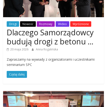
Drogi
Nowość
Rozmowy
Wideo
Wyróżnione
Dlaczego Samorządowcy
budują drogi z betonu …
20 maja 2026
Anna Rogalińska
Zapraszamy na wywiady z organizatorami i uczestnikami
seminarium SPC
Czytaj dalej