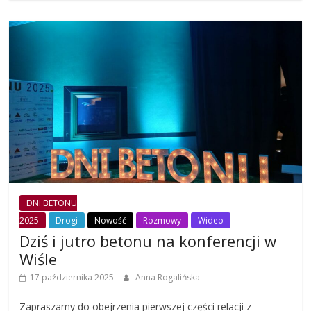
DNI BETONU
2025
Drogi
Nowość
Rozmowy
Wideo
Dziś i jutro betonu na konferencji w
Wiśle
17 października 2025
Anna Rogalińska
Zapraszamy do obejrzenia pierwszej części relacji z