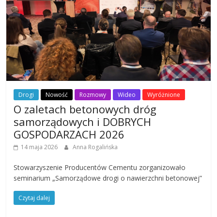
Drogi
Nowość
Rozmowy
Wideo
Wyróżnione
O zaletach betonowych dróg
samorządowych i DOBRYCH
GOSPODARZACH 2026
14 maja 2026
Anna Rogalińska
Stowarzyszenie Producentów Cementu zorganizowało
seminarium „Samorządowe drogi o nawierzchni betonowej”
Czytaj dalej