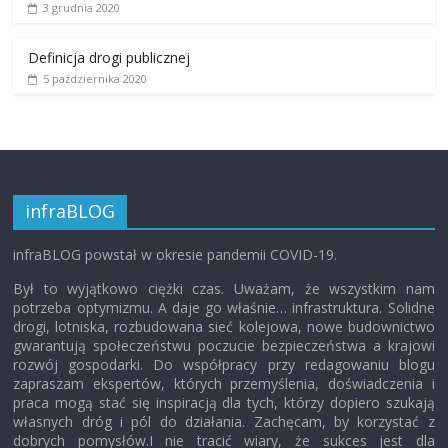
3 grudnia 2020
Definicja drogi publicznej
5 października 2020
infraBLOG
infraBLOG powstał w okresie pandemii COVID-19.
Był to wyjątkowo ciężki czas. Uważam, że wszystkim nam
potrzeba optymizmu. A daje go właśnie… infrastruktura. Solidne
drogi, lotniska, rozbudowana sieć kolejowa, nowe budownictwo
gwarantują społeczeństwu poczucie bezpieczeństwa a krajowi
rozwój gospodarki. Do współpracy przy redagowaniu blogu
zapraszam ekspertów, których przemyślenia, doświadczenia i
praca mogą stać się inspiracją dla tych, którzy dopiero szukają
własnych dróg i pól do działania. Zachęcam, by korzystać z
dobrych pomysłów.I nie tracić wiary, że sukces jest dla