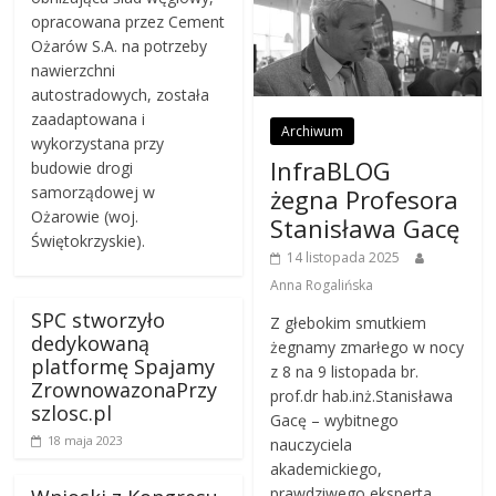
opracowana przez Cement
Ożarów S.A. na potrzeby
nawierzchni
autostradowych, została
zaadaptowana i
Archiwum
wykorzystana przy
InfraBLOG
budowie drogi
samorządowej w
żegna Profesora
Ożarowie (woj.
Stanisława Gacę
Świętokrzyskie).
14 listopada 2025
Anna Rogalińska
SPC stworzyło
Z głebokim smutkiem
dedykowaną
żegnamy zmarłego w nocy
platformę Spajamy
z 8 na 9 listopada br.
ZrownowazonaPrzy
prof.dr hab.inż.Stanisława
szlosc.pl
Gacę – wybitnego
18 maja 2023
nauczyciela
akademickiego,
prawdziwego eksperta