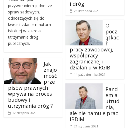
i dróg
przywołaniem jednej ze
23 listopada 2021
spraw sądowych,
odnoszących się do
kwestii zdaniem autora
O
istotnej w zakresie
pocz
ątkac
utrzymania dróg
h
publicznych.
pracy zawodowej,
współpracy
zagranicznej i
Jak
działaniu w RGIB
znajo
mość
14 października 2021
prze
pisów prawnych
Pand
wpływa na proces
emia
budowy i
utrud
utrzymania dróg ?
nia,
ale nie hamuje prac
12 sierpnia 2020
IBDiM
21 stycznia 2021