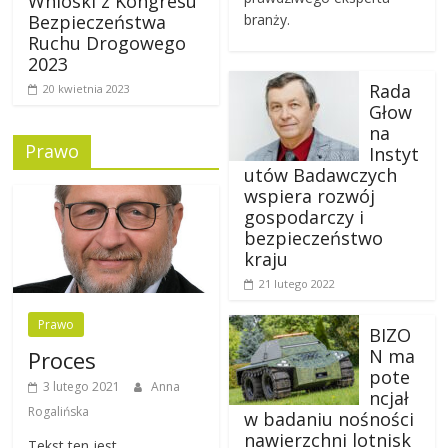
Wnioski z Kongresu
Bezpieczeństwa
branży.
Ruchu Drogowego
2023
Rada
20 kwietnia 2023
Głow
na
Prawo
Instyt
utów Badawczych
wspiera rozwój
gospodarczy i
bezpieczeństwo
kraju
21 lutego 2022
Prawo
BIZO
N ma
Proces
pote
3 lutego 2021
Anna
ncjał
Rogalińska
w badaniu nośności
nawierzchni lotnisk
Tekst ten jest