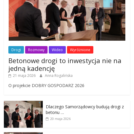
Drogi
Rozmowy
Wideo
Wyróżnione
Betonowe drogi to inwestycja nie na
jedną kadencję
21 maja 2026
Anna Rogalińska
O projekcie DOBRY GOSPODARZ 2026
Dlaczego Samorządowcy budują drogi z
betonu …
20 maja 2026