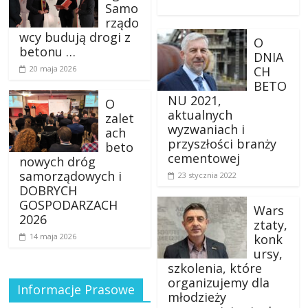
Samo
rządo
wcy budują drogi z
O
betonu …
DNIA
20 maja 2026
CH
BETO
NU 2021,
O
aktualnych
zalet
wyzwaniach i
ach
przyszłości branży
beto
cementowej
nowych dróg
samorządowych i
23 stycznia 2022
DOBRYCH
GOSPODARZACH
Wars
2026
ztaty,
14 maja 2026
konk
ursy,
szkolenia, które
organizujemy dla
Informacje Prasowe
młodzieży