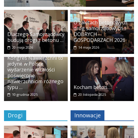
O zaletach betonowych
dróg samorządowych i
Dlaczego Samorządowcy
DOBRYCH
budują drogi z betonu …
GOSPODARZACH 2026
20 maja 2026
14 maja 2026
Kongres Nawierzchni to
jedyne w Polsce
wydarzenie w całości
poświęcone
nawierzchniom różnego
typu …
Kocham beton …
10 grudnia 2025
20 listopada 2025
Drogi
Innowacje