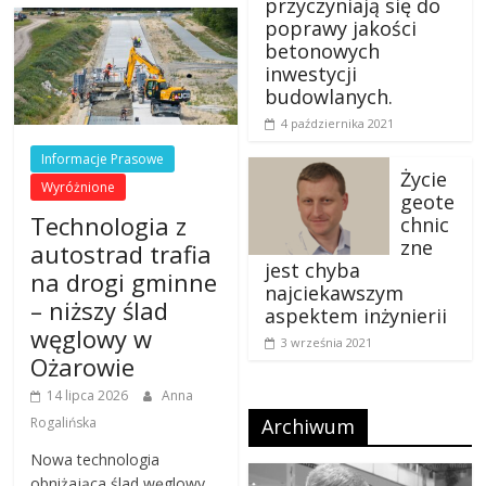
przyczyniają się do
poprawy jakości
betonowych
inwestycji
budowlanych.
4 października 2021
Informacje Prasowe
Życie
Wyróżnione
geote
Technologia z
chnic
zne
autostrad trafia
jest chyba
na drogi gminne
najciekawszym
– niższy ślad
aspektem inżynierii
węglowy w
3 września 2021
Ożarowie
14 lipca 2026
Anna
Rogalińska
Archiwum
Nowa technologia
obniżająca ślad węglowy,