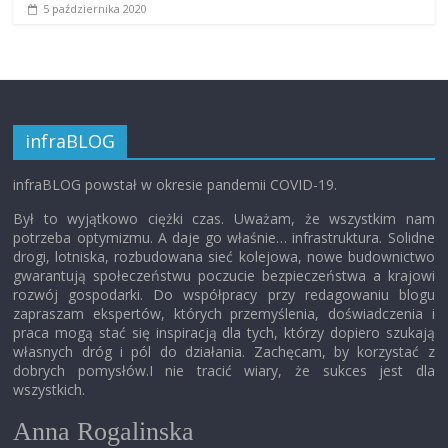
5 października 2020
infraBLOG
infraBLOG powstał w okresie pandemii COVID-19.
Był to wyjątkowo ciężki czas. Uważam, że wszystkim nam
potrzeba optymizmu. A daje go właśnie… infrastruktura. Solidne
drogi, lotniska, rozbudowana sieć kolejowa, nowe budownictwo
gwarantują społeczeństwu poczucie bezpieczeństwa a krajowi
rozwój gospodarki. Do współpracy przy redagowaniu blogu
zapraszam ekspertów, których przemyślenia, doświadczenia i
praca mogą stać się inspiracją dla tych, którzy dopiero szukają
własnych dróg i pól do działania. Zachęcam, by korzystać z
dobrych pomysłów.I nie tracić wiary, że sukces jest dla
wszystkich.
Anna Rogalinska