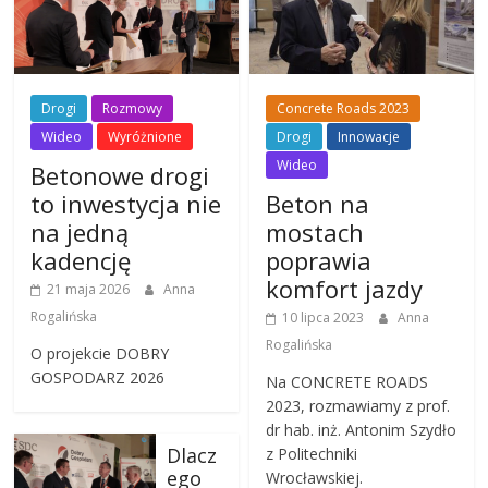
Drogi
Rozmowy
Concrete Roads 2023
Wideo
Wyróżnione
Drogi
Innowacje
Wideo
Betonowe drogi
to inwestycja nie
Beton na
na jedną
mostach
kadencję
poprawia
komfort jazdy
21 maja 2026
Anna
Rogalińska
10 lipca 2023
Anna
Rogalińska
O projekcie DOBRY
GOSPODARZ 2026
Na CONCRETE ROADS
2023, rozmawiamy z prof.
dr hab. inż. Antonim Szydło
Dlacz
z Politechniki
ego
Wrocławskiej.