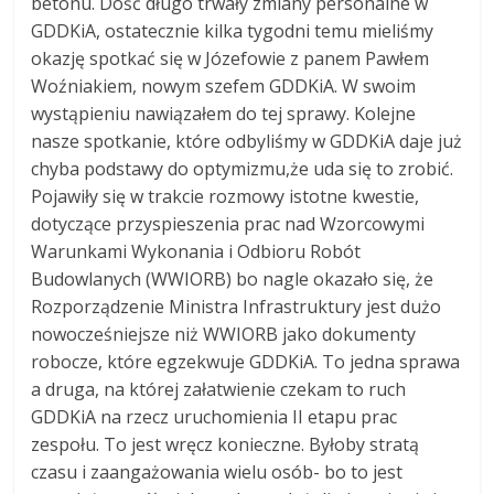
betonu. Dość długo trwały zmiany personalne w
GDDKiA, ostatecznie kilka tygodni temu mieliśmy
okazję spotkać się w Józefowie z panem Pawłem
Woźniakiem, nowym szefem GDDKiA. W swoim
wystąpieniu nawiązałem do tej sprawy. Kolejne
nasze spotkanie, które odbyliśmy w GDDKiA daje już
chyba podstawy do optymizmu,że uda się to zrobić.
Pojawiły się w trakcie rozmowy istotne kwestie,
dotyczące przyspieszenia prac nad Wzorcowymi
Warunkami Wykonania i Odbioru Robót
Budowlanych (WWIORB) bo nagle okazało się, że
Rozporządzenie Ministra Infrastruktury jest dużo
nowocześniejsze niż WWIORB jako dokumenty
robocze, które egzekwuje GDDKiA. To jedna sprawa
a druga, na której załatwienie czekam to ruch
GDDKiA na rzecz uruchomienia II etapu prac
zespołu. To jest wręcz konieczne. Byłoby stratą
czasu i zaangażowania wielu osób- bo to jest