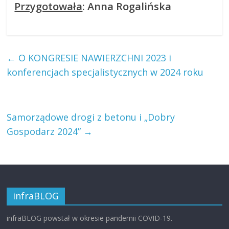
Przygotowała
: Anna Rogalińska
←
O KONGRESIE NAWIERZCHNI 2023 i
konferencjach specjalistycznych w 2024 roku
Samorządowe drogi z betonu i „Dobry
Gospodarz 2024”
→
infraBLOG
infraBLOG powstał w okresie pandemii COVID-19.