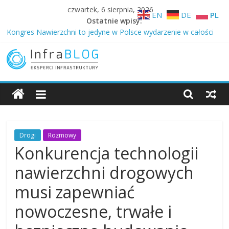
Skip
czwartek, 6 sierpnia, 2026
EN
DE
PL
to
Ostatnie wpisy:
content
Kongres Nawierzchni to jedyne w Polsce wydarzenie w całości
poświęcone nawierzchniom różnego typu …
Technologia z autostrad trafia na drogi gminne – niższy ślad
węglowy w Ożarowie
InfraBLOG
Betonowe drogi to inwestycja nie na jedną kadencję
Dlaczego Samorządowcy budują drogi z betonu …
O zaletach betonowych dróg samorządowych i DOBRYCH
Blog
GOSPODARZACH 2026
Infrastruktury
Drogi
Rozmowy
Konkurencja technologii
nawierzchni drogowych
musi zapewniać
nowoczesne, trwałe i