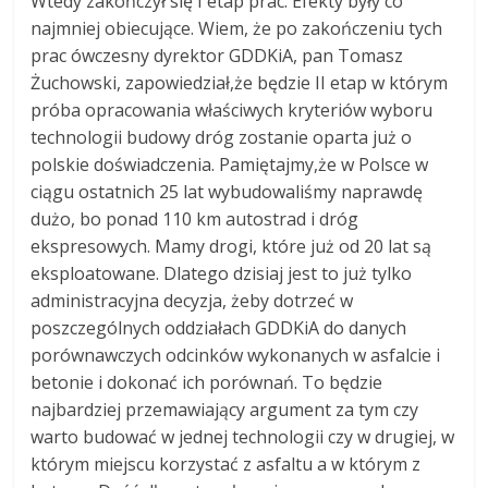
Wtedy zakończył się I etap prac. Efekty były co
najmniej obiecujące. Wiem, że po zakończeniu tych
prac ówczesny dyrektor GDDKiA, pan Tomasz
Żuchowski, zapowiedział,że będzie II etap w którym
próba opracowania właściwych kryteriów wyboru
technologii budowy dróg zostanie oparta już o
polskie doświadczenia. Pamiętajmy,że w Polsce w
ciągu ostatnich 25 lat wybudowaliśmy naprawdę
dużo, bo ponad 110 km autostrad i dróg
ekspresowych. Mamy drogi, które już od 20 lat są
eksploatowane. Dlatego dzisiaj jest to już tylko
administracyjna decyzja, żeby dotrzeć w
poszczególnych oddziałach GDDKiA do danych
porównawczych odcinków wykonanych w asfalcie i
betonie i dokonać ich porównań. To będzie
najbardziej przemawiający argument za tym czy
warto budować w jednej technologii czy w drugiej, w
którym miejscu korzystać z asfaltu a w którym z