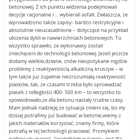
betonowej. Z ich punktu widzenia podejmowali
decyzje racjonalne i … wybierali asfalt. Zwłaszcza, że
wprowadzono także zapisy- bardzo restrykcyjne i
absolutnie nieuzasadnione – dotyczące na przykład
ułożenia dybli w nawierzchniach betonowych. To
wszystko sprawiło, że wykonawcy zostali
zniechęceni do technologii betonowej. Jeżeli jeszcze
dodamy wielkie,dziwne, znów niespotykane nigdzie
problemy z reaktywnością alkaliczną kruszyw – w
tym także już zupełnie niezrozumiałą reaktywność
piasków, tak, że czasami trzeba było sprowadzać
piasek z odległości 400- 500 km – to wszystko to
spowodowało,że dla betonu nastały trudne czasy.
Mam jednak nadzieję,że sytuacja zmieni się, bo my
dzisiaj potrafimy już budować w betonie,wiemy z
jakich materiałów korzystać, znamy firmy, które
potrafią w tej technologii pracować. Promykiem
nadziei czy inaczej- światełkiem w tunelu- jest dla