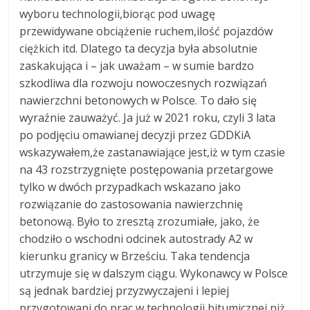
wyboru technologii,biorąc pod uwagę
przewidywane obciążenie ruchem,ilość pojazdów
ciężkich itd. Dlatego ta decyzja była absolutnie
zaskakująca i – jak uważam – w sumie bardzo
szkodliwa dla rozwoju nowoczesnych rozwiązań
nawierzchni betonowych w Polsce. To dało się
wyraźnie zauważyć. Ja już w 2021 roku, czyli 3 lata
po podjęciu omawianej decyzji przez GDDKiA
wskazywałem,że zastanawiające jest,iż w tym czasie
na 43 rozstrzygnięte postępowania przetargowe
tylko w dwóch przypadkach wskazano jako
rozwiązanie do zastosowania nawierzchnię
betonową. Było to zresztą zrozumiałe, jako, że
chodziło o wschodni odcinek autostrady A2 w
kierunku granicy w Brześciu. Taka tendencja
utrzymuje się w dalszym ciągu. Wykonawcy w Polsce
są jednak bardziej przyzwyczajeni i lepiej
przygotowani do prac w technologii bitumicznej niż