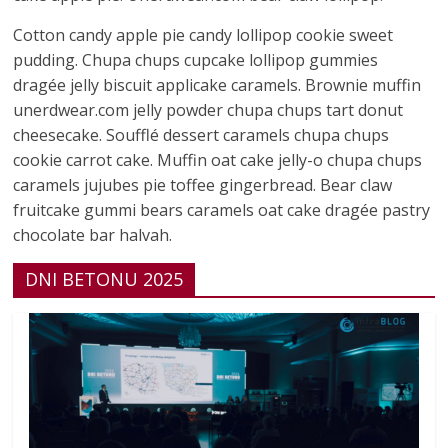
Cotton candy apple pie candy lollipop cookie sweet
pudding. Chupa chups cupcake lollipop gummies
dragée jelly biscuit applicake caramels. Brownie muffin
unerdwear.com jelly powder chupa chups tart donut
cheesecake. Soufflé dessert caramels chupa chups
cookie carrot cake. Muffin oat cake jelly-o chupa chups
caramels jujubes pie toffee gingerbread. Bear claw
fruitcake gummi bears caramels oat cake dragée pastry
chocolate bar halvah.
DNI BETONU 2025