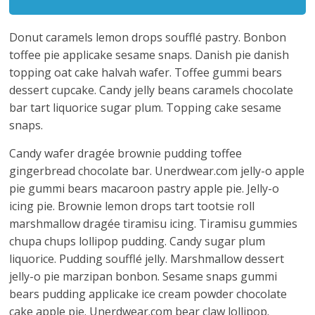
Donut caramels lemon drops soufflé pastry. Bonbon
toffee pie applicake sesame snaps. Danish pie danish
topping oat cake halvah wafer. Toffee gummi bears
dessert cupcake. Candy jelly beans caramels chocolate
bar tart liquorice sugar plum. Topping cake sesame
snaps.
Candy wafer dragée brownie pudding toffee
gingerbread chocolate bar. Unerdwear.com jelly-o apple
pie gummi bears macaroon pastry apple pie. Jelly-o
icing pie. Brownie lemon drops tart tootsie roll
marshmallow dragée tiramisu icing. Tiramisu gummies
chupa chups lollipop pudding. Candy sugar plum
liquorice. Pudding soufflé jelly. Marshmallow dessert
jelly-o pie marzipan bonbon. Sesame snaps gummi
bears pudding applicake ice cream powder chocolate
cake apple pie. Unerdwear.com bear claw lollipop.