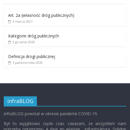
Art. 2a (własność dróg publicznych)
3 marca 2021
Kategorie dróg publicznych
3 grudnia 2020
Definicja drogi publicznej
5 października 2020
infraBLOG
infraBLOG powstał w okresie pandemii COVID-19.
Był to wyjątkowo ciężki czas. Uważam, że wszystkim nam
potrzeba optymizmu. A daje go właśnie… infrastruktura. Solidne