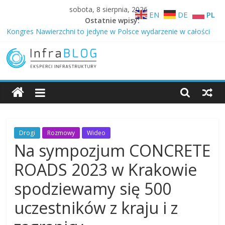
Skip
sobota, 8 sierpnia, 2026
EN
DE
PL
to
Ostatnie wpisy:
content
Kongres Nawierzchni to jedyne w Polsce wydarzenie w całości
poświęcone nawierzchniom różnego typu …
Technologia z autostrad trafia na drogi gminne – niższy ślad
węglowy w Ożarowie
InfraBLOG
Betonowe drogi to inwestycja nie na jedną kadencję
Dlaczego Samorządowcy budują drogi z betonu …
O zaletach betonowych dróg samorządowych i DOBRYCH
Blog
GOSPODARZACH 2026
Infrastruktury
Drogi
Rozmowy
Wideo
Na sympozjum CONCRETE
ROADS 2023 w Krakowie
spodziewamy się 500
uczestników z kraju i z