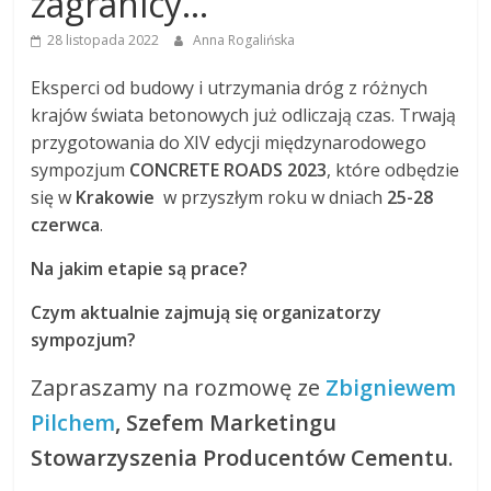
zagranicy…
28 listopada 2022
Anna Rogalińska
Eksperci od budowy i utrzymania dróg z różnych
krajów świata betonowych już odliczają czas. Trwają
przygotowania do XIV edycji międzynarodowego
sympozjum
CONCRETE ROADS 2023
, które odbędzie
się w
Krakowie
w przyszłym roku w dniach
25-28
czerwca
.
Na jakim etapie są prace?
Czym aktualnie zajmują się organizatorzy
sympozjum?
Zapraszamy na rozmowę ze
Zbigniewem
Pilchem
, Szefem Marketingu
Stowarzyszenia Producentów Cementu
.