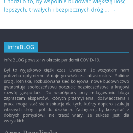
Chodzi o to, by wspólnie budować większą ilość
lepszych, trwałych i bezpiecznych dróg …
→
infraBLOG
infraBLOG powstał w okresie pandemii COVID-19.
Był to wyjątkowo ciężki czas. Uważam, że wszystkim nam
potrzeba optymizmu. A daje go właśnie… infrastruktura. Solidne
drogi, lotniska, rozbudowana sieć kolejowa, nowe budownictwo
gwarantują społeczeństwu poczucie bezpieczeństwa a krajowi
rozwój gospodarki. Do współpracy przy redagowaniu blogu
zapraszam ekspertów, których przemyślenia, doświadczenia i
praca mogą stać się inspiracją dla tych, którzy dopiero szukają
własnych dróg i pól do działania. Zachęcam, by korzystać z
dobrych pomysłów.I nie tracić wiary, że sukces jest dla
wszystkich.