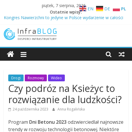
Skip
piątek, 7 sierpnia, 2026
EN
DE
PL
to
Ostatnie wpisy:
content
Kongres Nawierzchni to jedyne w Polsce wydarzenie w całości
poświęcone nawierzchniom różnego typu …
Technologia z autostrad trafia na drogi gminne – niższy ślad
węglowy w Ożarowie
InfraBLOG
Betonowe drogi to inwestycja nie na jedną kadencję
Dlaczego Samorządowcy budują drogi z betonu …
O zaletach betonowych dróg samorządowych i DOBRYCH
Blog
GOSPODARZACH 2026
Infrastruktury
Drogi
Rozmowy
Wideo
Czy podróz na Ksieżyc to
rozwiązanie dla ludzkości?
24 października 2023
Anna Rogalińska
Program
Dni Betonu 2023
odzwierciedlał najnowsze
trendy w rozwoju technologii betonowej. Niektóre