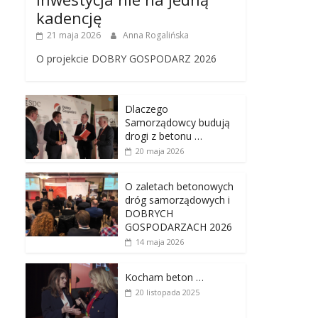
kadencję
21 maja 2026
Anna Rogalińska
O projekcie DOBRY GOSPODARZ 2026
Dlaczego
Samorządowcy budują
drogi z betonu …
20 maja 2026
O zaletach betonowych
dróg samorządowych i
DOBRYCH
GOSPODARZACH 2026
14 maja 2026
Kocham beton …
20 listopada 2025