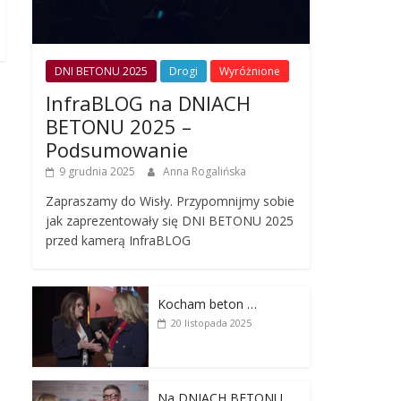
DNI BETONU 2025
Drogi
Wyróżnione
InfraBLOG na DNIACH
BETONU 2025 –
Podsumowanie
9 grudnia 2025
Anna Rogalińska
Zapraszamy do Wisły. Przypomnijmy sobie
jak zaprezentowały się DNI BETONU 2025
przed kamerą InfraBLOG
Kocham beton …
20 listopada 2025
Na DNIACH BETONU