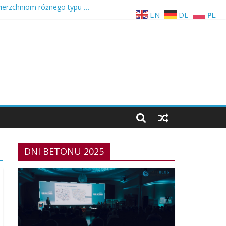
wierzchniom różnego typu …
EN
DE
PL
wie
26
DNI BETONU 2025