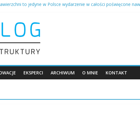
awierzchni to jedyne w Polsce wydarzenie w całości poświęcone na
a z autostrad trafia na drogi gminne – niższy ślad węglowy w Ożaro
rogi to inwestycja nie na jedną kadencję
Samorządowcy budują drogi z betonu …
ch betonowych dróg samorządowych i DOBRYCH GOSPODARZACH 20
OWACJE
EKSPERCI
ARCHIWUM
O MNIE
KONTAKT