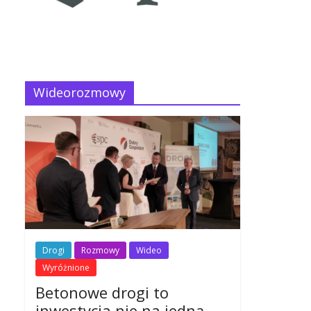
Wideorozmowy
Drogi
Rozmowy
Wideo
Wyróżnione
Betonowe drogi to
inwestycja nie na jedną