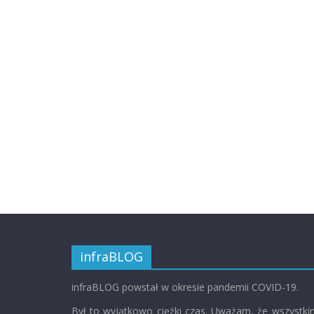
infraBLOG
infraBLOG powstał w okresie pandemii COVID-19.
Był to wyjątkowo ciężki czas. Uważam, że wszystk