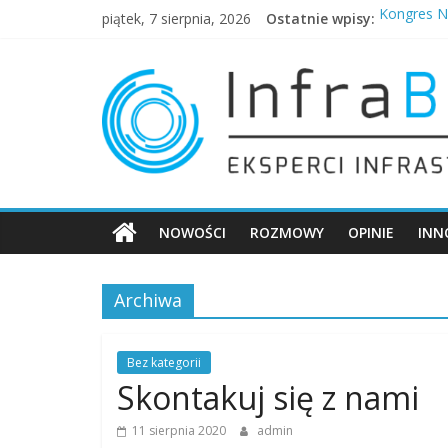
Skip
piątek, 7 sierpnia, 2026
Ostatnie wpisy:
Kongres N
to
Technologi
content
InfraBLOG
Betonowe d
Dlaczego 
O zaleta
Blog
Infrastruktury
NOWOŚCI
ROZMOWY
OPINIE
INN
Archiwa
Bez kategorii
Skontakuj się z nami
11 sierpnia 2020
admin