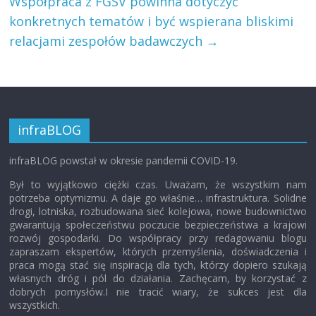
Współpraca z FGSV powinna dotyczyć
konkretnych tematów i być wspierana bliskimi
relacjami zespołów badawczych
→
infraBLOG
infraBLOG powstał w okresie pandemii COVID-19.
Był to wyjątkowo ciężki czas. Uważam, że wszystkim nam
potrzeba optymizmu. A daje go właśnie… infrastruktura. Solidne
drogi, lotniska, rozbudowana sieć kolejowa, nowe budownictwo
gwarantują społeczeństwu poczucie bezpieczeństwa a krajowi
rozwój gospodarki. Do współpracy przy redagowaniu blogu
zapraszam ekspertów, których przemyślenia, doświadczenia i
praca mogą stać się inspiracją dla tych, którzy dopiero szukają
własnych dróg i pól do działania. Zachęcam, by korzystać z
dobrych pomysłów.I nie tracić wiary, że sukces jest dla
wszystkich.