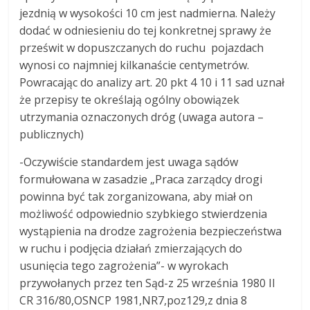
jezdnią w wysokości 10 cm jest nadmierna. Należy
dodać w odniesieniu do tej konkretnej sprawy że
prześwit w dopuszczanych do ruchu pojazdach
wynosi co najmniej kilkanaście centymetrów.
Powracając do analizy art. 20 pkt 4 10 i 11 sad uznał
że przepisy te określają ogólny obowiązek
utrzymania oznaczonych dróg (uwaga autora –
publicznych)
-Oczywiście standardem jest uwaga sądów
formułowana w zasadzie „Praca zarządcy drogi
powinna być tak zorganizowana, aby miał on
możliwość odpowiednio szybkiego stwierdzenia
wystąpienia na drodze zagrożenia bezpieczeństwa
w ruchu i podjęcia działań zmierzających do
usunięcia tego zagrożenia”- w wyrokach
przywołanych przez ten Sąd-z 25 września 1980 II
CR 316/80,OSNCP 1981,NR7,poz129,z dnia 8