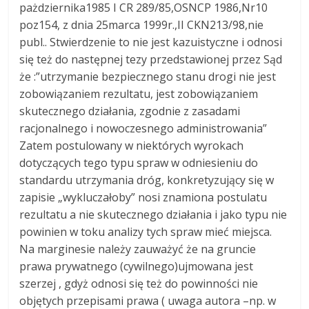
pażdziernika1985 I CR 289/85,OSNCP 1986,Nr10
poz154, z dnia 25marca 1999r.,II CKN213/98,nie
publ.. Stwierdzenie to nie jest kazuistyczne i odnosi
się też do następnej tezy przedstawionej przez Sąd
że :”utrzymanie bezpiecznego stanu drogi nie jest
zobowiązaniem rezultatu, jest zobowiązaniem
skutecznego działania, zgodnie z zasadami
racjonalnego i nowoczesnego administrowania”
Zatem postulowany w niektórych wyrokach
dotyczących tego typu spraw w odniesieniu do
standardu utrzymania dróg, konkretyzujący się w
zapisie „wykluczałoby” nosi znamiona postulatu
rezultatu a nie skutecznego działania i jako typu nie
powinien w toku analizy tych spraw mieć miejsca.
Na marginesie należy zauważyć że na gruncie
prawa prywatnego (cywilnego)ujmowana jest
szerzej , gdyż odnosi się też do powinności nie
objętych przepisami prawa ( uwaga autora –np. w