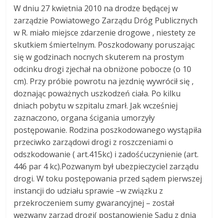
W dniu 27 kwietnia 2010 na drodze będącej w
zarządzie Powiatowego Zarządu Dróg Publicznych
w R. miało miejsce zdarzenie drogowe , niestety ze
skutkiem śmiertelnym. Poszkodowany poruszając
się w godzinach nocnych skuterem na prostym
odcinku drogi zjechał na obniżone pobocze (o 10
cm). Przy próbie powrotu na jezdnię wywrócił się ,
doznając poważnych uszkodzeń ciała. Po kilku
dniach pobytu w szpitalu zmarł. Jak wcześniej
zaznaczono, organa ścigania umorzyły
postępowanie. Rodzina poszkodowanego wystąpiła
przeciwko zarządowi drogi z roszczeniami o
odszkodowanie ( art.415kc) i zadośćuczynienie (art.
446 par 4 kc).Pozwanym był ubezpieczyciel zarządu
drogi. W toku postępowania przed sądem pierwszej
instancji do udziału sprawie –w związku z
przekroczeniem sumy gwarancyjnej – został
wezwany zarząd drogi( postanowienie Sądu z dnia