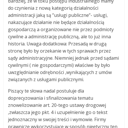
bardziej, że w toku postępu industrialnego mamy
do czynienia z nową kategorią działalności
administracji jaką są ”usługi publiczne”- usługi,
nakazujące działanie nie będące działalnością
gospodarczą a organizowane nie przez podmioty
cywilne a administrację publiczną, ale to już inna
historia. Uwaga dodatkowa: Przesadą w drugą
stronę było by orzekanie w tych sprawach przez
sądy administracyjne. Niemniej jednak przed sądami
cywilnymi ( nie gospodarczymi) właściwe by było
uwzględnianie odrębności ,wynikających z umów
związanych z usługami publicznymi.
Piszący te słowa nadal postuluje dla
doprecyzowania i sfinalizowania tematu
znowelizowanie art. 20-tego ustawy drogowej
,zwłaszcza jego pkt. 4 i uzupełnienie go o tekst
jednoznaczny w swojej treści i wymowie. Firmy
prawnicze wykorzystujące w sposób nieetyczny ten