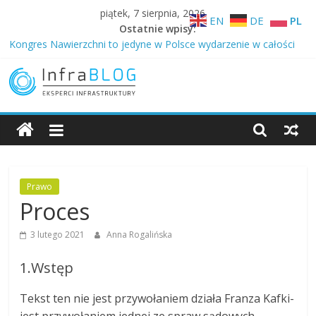
Skip
piątek, 7 sierpnia, 2026
EN
DE
PL
to
Ostatnie wpisy:
content
Kongres Nawierzchni to jedyne w Polsce wydarzenie w całości
poświęcone nawierzchniom różnego typu …
Technologia z autostrad trafia na drogi gminne – niższy ślad
węglowy w Ożarowie
InfraBLOG
Betonowe drogi to inwestycja nie na jedną kadencję
Dlaczego Samorządowcy budują drogi z betonu …
O zaletach betonowych dróg samorządowych i DOBRYCH
Blog
GOSPODARZACH 2026
Infrastruktury
Prawo
Proces
3 lutego 2021
Anna Rogalińska
1.Wstęp
Tekst ten nie jest przywołaniem działa Franza Kafki-
jest przywołaniem jednej ze spraw sądowych,